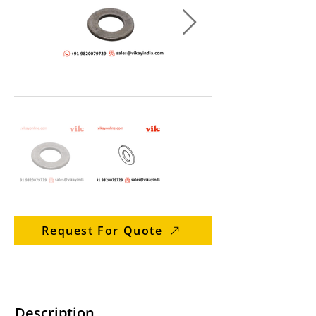
Request For Quote
Description