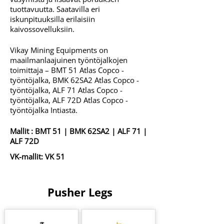
tuottavuutta. Saatavilla eri
iskunpituuksilla erilaisiin
kaivossovelluksiin.
Vikay Mining Equipments on
maailmanlaajuinen työntöjalkojen
toimittaja – BMT 51 Atlas Copco -
työntöjalka, BMK 62SA2 Atlas Copco -
työntöjalka, ALF 71 Atlas Copco -
työntöjalka, ALF 72D Atlas Copco -
työntöjalka Intiasta.
Mallit :
BMT 51
|
BMK 62SA2
|
ALF 71
|
ALF 72D
VK-mallit:
VK 51
Pusher Legs