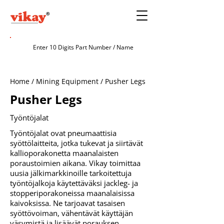
Home / Mining Equipment / Pusher Legs
Pusher Legs
Työntöjalat
Työntöjalat ovat pneumaattisia
syöttölaitteita, jotka tukevat ja siirtävät
kallioporakonetta maanalaisten
poraustoimien aikana. Vikay toimittaa
uusia jälkimarkkinoille tarkoitettuja
työntöjalkoja käytettäväksi jackleg- ja
stopperiporakoneissa maanalaisissa
kaivoksissa. Ne tarjoavat tasaisen
syöttövoiman, vähentävät käyttäjän
väsymistä ja lisäävät porauksen