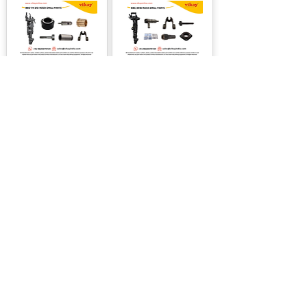
Bbd 94 DSI Atlas Copco
BBC 34W Atlas Copco
Steenboor Onderdelen
Steenboor Onderdelen
Bbc 34 DSI Atlas Copco
VK 65 Vikay Rock Drill-
Steenboor Onderdelen
onderdelen
Pagina
23
1
About Us
|
FAQ's
|
Policies
|