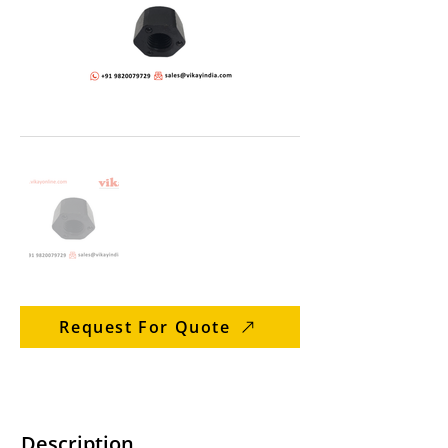
Request For Quote
Description