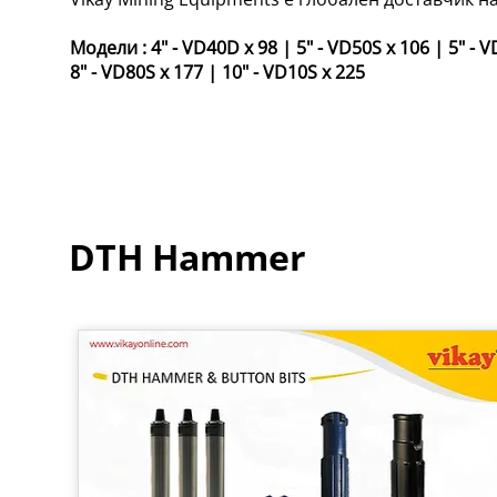
Модели :
4" - VD40D x 98
|
5" - VD50S x 106
|
5" - 
8" - VD80S x 177
|
10" - VD10S x 225
DTH Hammer