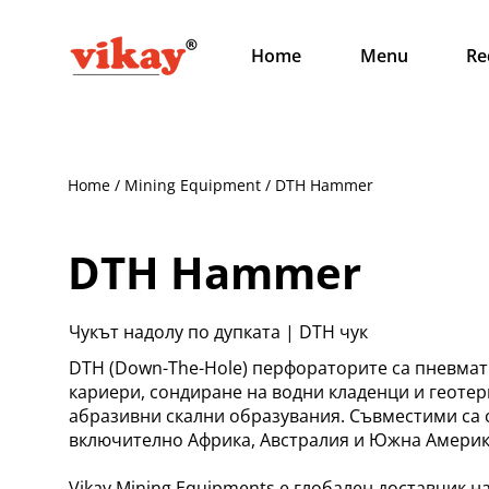
Home
Menu
Re
Home / Mining Equipment / DTH Hammer
DTH Hammer
Чукът надолу по дупката | DTH чук
DTH (Down-The-Hole) перфораторите са пневмат
кариери, сондиране на водни кладенци и геотер
абразивни скални образувания. Съвместими са с
включително Африка, Австралия и Южна Америк
Vikay Mining Equipments е глобален доставчик на 