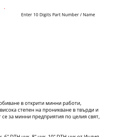
обиване в открити минни работи,
висока степен на проникване в твърди и
 се за минни предприятия по целия свят,
 6" DTH чук, 8" чук, 10" DTH чук от Индия.