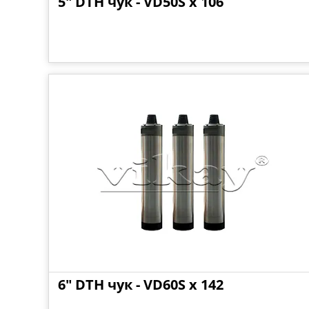
5" DTH чук - VD50S x 106
6" DTH чук - VD60S x 142