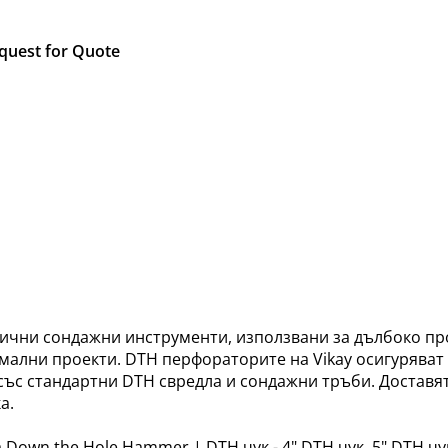
quest for Quote
ични сондажни инструменти, използвани за дълбоко пр
мални проекти. DTH перфораторите на Vikay осигуряват 
ъс стандартни DTH свредла и сондажни тръби. Доставят
а.
Down the Hole Hammer | DTH чук - 4" DTH чук, 5" DTH чук,