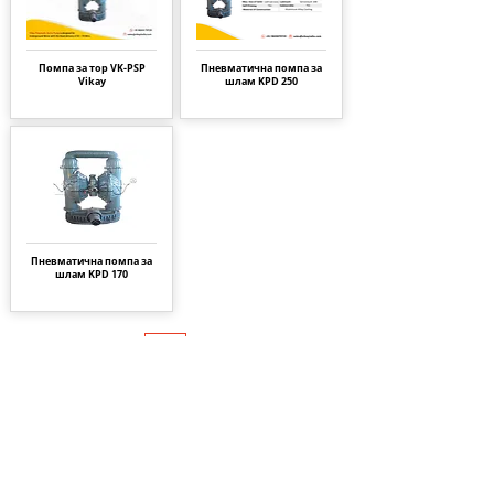
Помпа за тор VK-PSP
Пневматична помпа за
Vikay
шлам KPD 250
Пневматична помпа за
шлам KPD 170
Страница
1
1
About Us
|
FAQ's
|
Policies
|
Disclaimer
|
Contact Us
|
RFQ
Air Compressor Parts
| Valve & Fittings