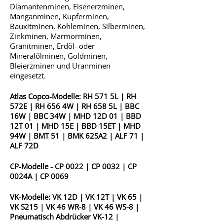
Diamantenminen, Eisenerzminen,
Manganminen, Kupferminen,
Bauxitminen, Kohleminen, Silberminen,
Zinkminen, Marmorminen,
Granitminen, Erdöl- oder
Mineralölminen, Goldminen,
Bleierzminen und Uranminen
eingesetzt.
Atlas Copco-Modelle:
RH 571 5L
|
RH
572E
|
RH 656 4W
|
RH 658 5L
|
BBC
16W
|
BBC 34W
|
MHD 12D 01
|
BBD
12T 01
|
MHD 15E
|
BBD 15ET
|
MHD
94W
|
BMT 51
|
BMK 62SA2
|
ALF 71
|
ALF 72D
CP-Modelle -
CP 0022
|
CP 0032
|
CP
0024A
|
CP 0069
VK-Modelle:
VK 12D
|
VK 12T
|
VK 65
|
VK S215
|
VK 46 WR-8
|
VK 46 WS-8
|
Pneumatisch
Abdrücker VK-12
|