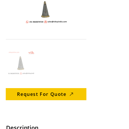
Request For Quote
Description