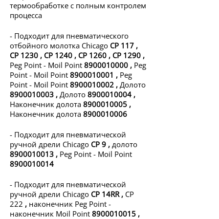
термообработке с полным контролем
процесса
- Подходит для пневматического
отбойного молотка Chicago
CP 117
,
CP 1230
,
CP 1240
,
CP 1260
,
CP 1290
,
Peg Point - Moil Point
8900010000
,
Peg
Point - Moil Point
8900010001
,
Peg
Point - Moil Point
8900010002
,
Долото
8900010003
,
Долото
8900010004
,
Наконечник долота
8900010005
,
Наконечник долота
8900010006
- Подходит для пневматической
ручной дрели Chicago
CP 9
,
долото
8900010013
,
Peg Point - Moil Point
8900010014
- Подходит для пневматической
ручной дрели Chicago
CP 14RR
,
CP
222
,
наконечник Peg Point -
наконечник Moil Point
8900010015
,