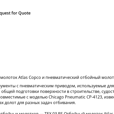
quest for Quote
молоток Atlas Copco и пневматический отбойный молот
ументы с пневматическим приводом, используемые для 
я общей подготовки поверхности в строительстве, суд
совместимые с моделью Chicago Pneumatic CP-4123, изв
х долот для разных задач отбивания.
тбойных молотков — TEX 03 PS Отбойный молоток Atlas 