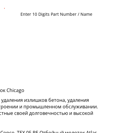
ок Chicago
удаления излишков бетона, удаления
остроении и промышленном обслуживании.
естные своей долговечностью и высокой
Copco, TEX 05 PE Отбойный молоток Atlas