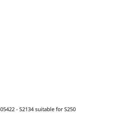
5422 - S2134 suitable for S250