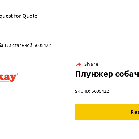
quest for Quote
обачки стальной 5605422
Share
Плунжер собач
SKU ID: 5605422
Re