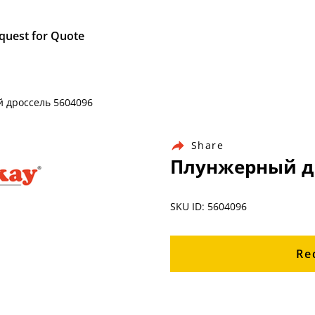
quest for Quote
й дроссель 5604096
Share
Плунжерный др
SKU ID: 5604096
Re