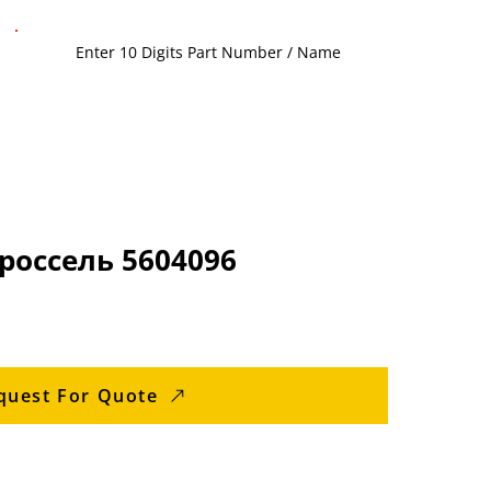
оссель 5604096
quest For Quote