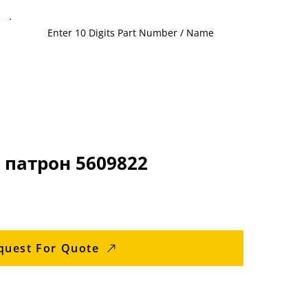
патрон 5609822
quest For Quote