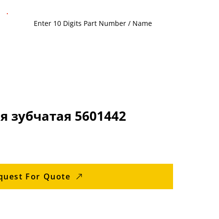
 зубчатая 5601442
quest For Quote