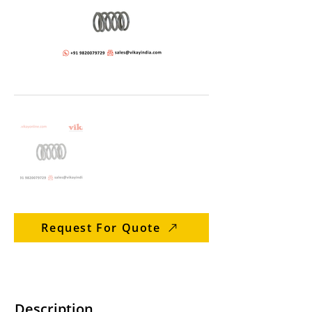
Request For Quote
Description