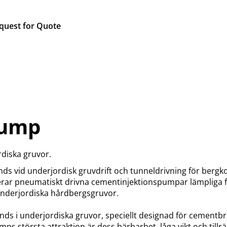
quest for Quote
Pump
diska gruvor.
 vid underjordisk gruvdrift och tunneldrivning för bergko
ererar pneumatiskt drivna cementinjektionspumpar lämpliga
underjordiska hårdbergsgruvor.
 i underjordiska gruvor, speciellt designad för cementbr
s största attraktion är dess bärbarhet, låga vikt och tillrä