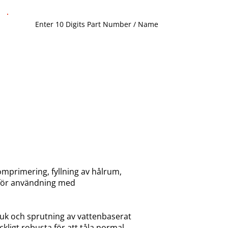
mprimering, fyllning av hålrum,
 för användning med
uk och sprutning av vattenbaserat
ckligt robusta för att tåla normal