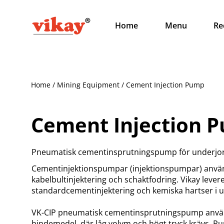
Home
Menu
Re
Home / Mining Equipment / Cement Injection Pump
Cement Injection 
Pneumatisk cementinsprutningspump för underjor
Cementinjektionspumpar (injektionspumpar) används
kabelbultinjektering och schaktfodring. Vikay lev
standardcementinjektering och kemiska hartser i 
VK-CIP pneumatisk cementinsprutningspump används
bindemedel, där låg volym och högt tryck krävs. Pump