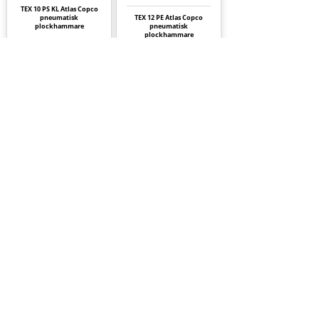
TEX 10 PS KL Atlas Copco
pneumatisk
TEX 12 PE Atlas Copco
plockhammare
pneumatisk
plockhammare
TEX 12 PS Atlas Copco
pneumatisk
TEX 12 PS KL Atlas Copco
plockhammare
pneumatisk
plockhammare
Sida
2
1