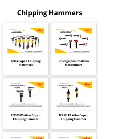
Chipping Hammers
Atlas Copco Chipping
Chicago pneumatiska
Hammers
flishammare
TEX 03 PS Atlas Copco
TEX 05 PE Atlas Copco
Chipping Hammer
Chipping Hammer