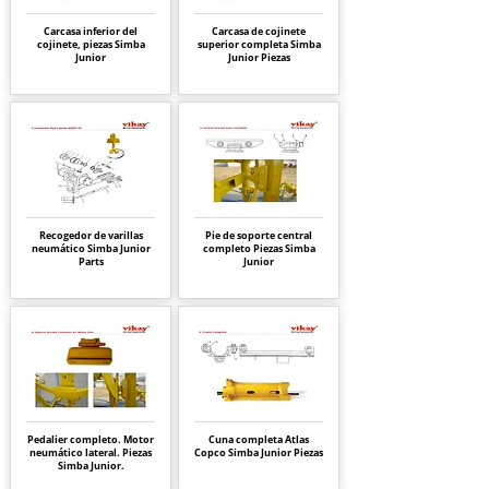
Carcasa inferior del
Carcasa de cojinete
cojinete, piezas Simba
superior completa Simba
Junior
Junior Piezas
Recogedor de varillas
Pie de soporte central
neumático Simba Junior
completo Piezas Simba
Parts
Junior
Pedalier completo. Motor
Cuna completa Atlas
neumático lateral. Piezas
Copco Simba Junior Piezas
Simba Junior.