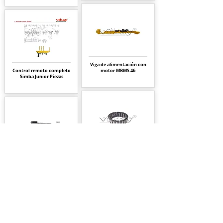
Viga de alimentación con
Control remoto completo
motor MBMS 46
Simba Junior Piezas
Juego de jaula de agujas
Tornillo
0147132300
-
3142023200
- Simba Junior
Simba Junior
Página
9
1