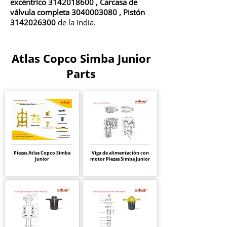
excéntrico 3142018600
,
Carcasa de
válvula completa 3040003080
,
Pistón
3142026300
de la India.
Atlas Copco Simba Junior
Parts
Piezas Atlas Copco Simba
Viga de alimentación con
Junior
motor Piezas Simba Junior