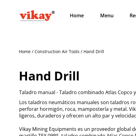
Home
Menu
Re
Home / Construction Air Tools / Hand Drill
Hand Drill
Taladro manual - Taladro combinado Atlas Copco 
Los taladros neumáticos manuales son taladros rotat
perforar hormigón, roca, mampostería y metal. Vi
ligeros, duraderos y ofrecen un alto par y velocida
Vikay Mining Equipments es un proveedor global de
martillo TEX 09PS, taladro combinado Atlas Copco 