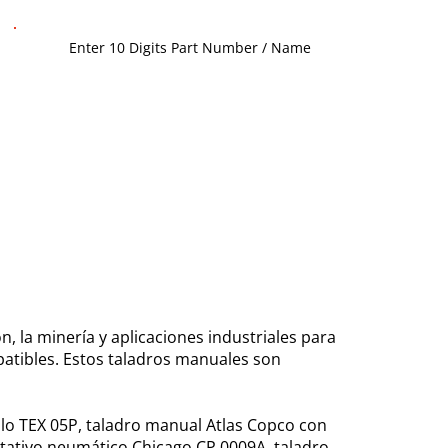
, la minería y aplicaciones industriales para
atibles. Estos taladros manuales son
lo TEX 05P, taladro manual Atlas Copco con
tativo neumático Chicago CP 0009A, taladro