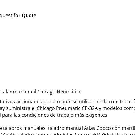
quest for Quote
y taladro manual Chicago Neumático
ivos accionados por aire que se utilizan en la construcción
kay suministra el Chicago Pneumatic CP-32A y modelos comp
d para las condiciones de trabajo más exigentes.
 taladros manuales: taladro manual Atlas Copco con martil
DKR 36, taladro combinado Atlas Copco DKR 36R, taladro ro