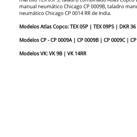
manual neumático Chicago CP 0009B, taladro manu
neumático Chicago CP 0014 RR de India.
Modelos Atlas Copco:
TEX 05P
|
TEX 09PS
|
DKR 36
Modelos CP -
CP 0009A
|
CP 0009B
|
CP 0009C
|
CP
Modelos VK:
VK 9B
|
VK 14RR