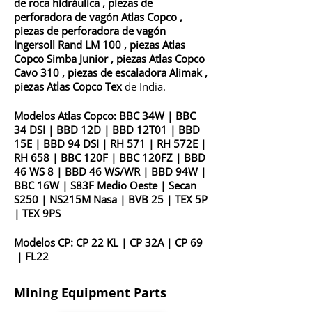
de roca hidráulica
,
piezas de
perforadora de vagón Atlas Copco
,
piezas de perforadora de vagón
Ingersoll Rand LM 100
,
piezas Atlas
Copco Simba Junior
,
piezas Atlas Copco
Cavo 310
,
piezas de escaladora
Alimak
,
piezas Atlas Copco Tex
de India.
Modelos Atlas Copco:
BBC 34W
|
BBC
34 DSI
|
BBD 12D
|
BBD 12T01
|
BBD
15E
|
BBD 94 DSI
|
RH 571
|
RH 572E
|
RH 658
|
BBC
120F
|
BBC
120FZ
|
BBD
46 WS 8
|
BBD 46 WS/WR
|
BBD 94W
|
BBC 16W
|
S83F Medio Oeste
|
Secan
S250
|
NS215M Nasa
|
BVB 25
|
TEX 5P
|
TEX 9PS
Modelos CP:
CP 22 KL
|
CP 32A
|
CP 69
|
FL22
Mining Equipment Parts