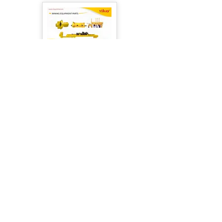
Piezas de equipos de minería
Página
1
1
About Us
|
FAQ's
|
Policies
|
Disclaimer
|
Contact Us
|
RFQ
Air Compressor Parts
| Valve & Fittings
Send your inquires at
|
sales@vikayindia.com
We Also Supply In Following Countries
Qatar, Saudi Arabia , Australia , Canada , Guinea ,
Madagascar
,
Thailand
, Ukraine , Finland ,Namibia
, Botswana , Armenia , Bolivia , South Africa ,
Brazil , Chile , Peru, Mexico, USA