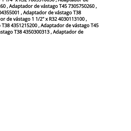
260
,
Adaptador de vástago T45 7305750260
,
04355001
,
Adaptador de vástago T38
or de vástago 1 1/2" x R32 4030113100
,
o T38 4351215200
,
Adaptador de vástago T45
ástago T38 4350300313
,
Adaptador de