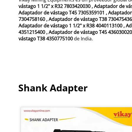
vástago 1 1/2" x R32 7803420030
,
Adaptador de vá
Adaptador de vástago T45 7305359101
,
Adaptador
7304758160
,
Adaptador de vástago T38 73047543
Adaptador de vástago 1 1/2" x R38 4040113100
,
Ad
4351215400
,
Adaptador de vástago T45 43603002
vástago T38 4350775100
de India.
Shank Adapter