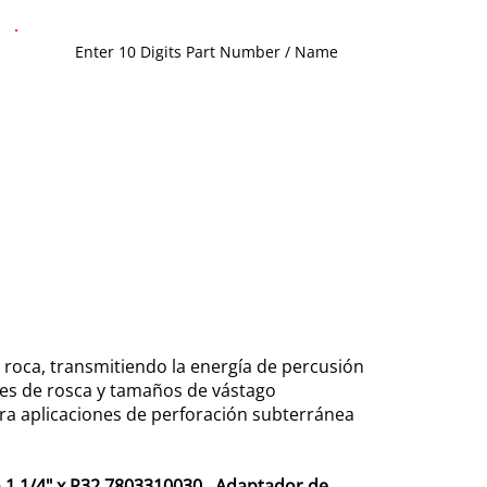
 roca, transmitiendo la energía de percusión
iles de rosca y tamaños de vástago
ra aplicaciones de perforación subterránea
 1 1/4" x R32 7803310030
,
Adaptador de